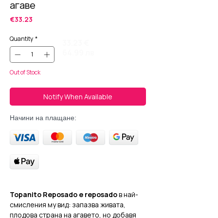
агаве
Price
€33.23
Quantity
*
33.23 €
64.99 лв
Out of Stock
Notify When Available
Начини на плащане:
Topanito Reposado е reposado
в най-
смисления му вид: запазва живата,
плодова страна на агавето, но добавя