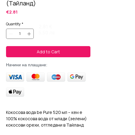
(Тайланд)
Price
€2.81
Quantity
*
2.81 €
5.50 лв
Add to Cart
Начини на плащане:
Кокосова вода be Pure 520 мл – кен е
100% кокосова вода от млади (зелени)
кокосови орехи, отгледани в Тайланд.
Натурална напитка, богата на