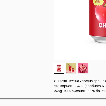
Живият вкус на череша среща 
с цикориев инулин (пребиотичн
млрд. живи млечнокисели бактер
съдържание на захари, без под