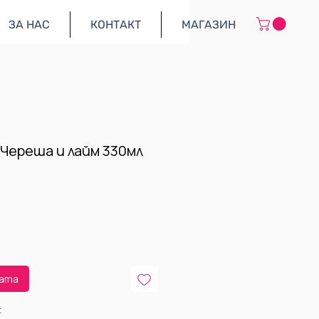
ЗА НАС
КОНТАКТ
МАГАЗИН
: Череша и лайм 330мл
9 €
5 лв
цата
: