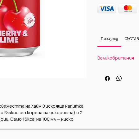
Произход
СЪСТАВ
Великобритания
свежестта на лайм в искряща напитка
о влакно от корена на цикорията) и 2
ии. Само 16kcal на 100 мл — ниско
сладители, без консерванти.