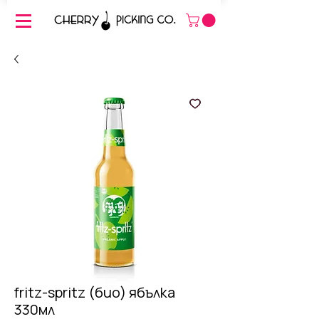
fritz-spritz (био) ябълка
330мл