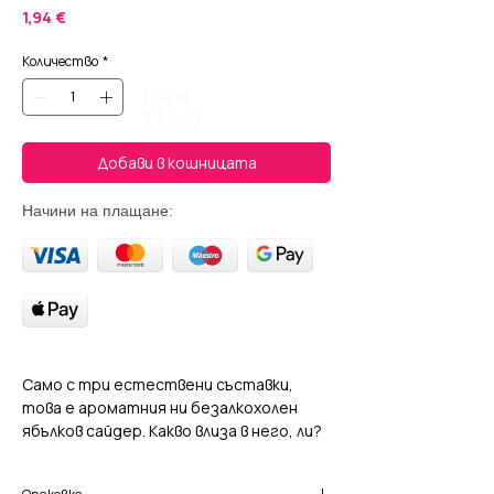
Цена
1,94 €
Количество
*
1.94 €
3.79 лв
Добави в кошницата
Начини на плащане:
Само с три естествени съставки,
това е ароматния ни безалкохолен
ябълков сайдер. Какво влиза в него, ли?
66% органичен био ябълков сок, вода и
въглероден диоксид, нищо друго!