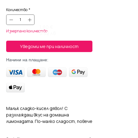
Количество
*
1.80 €
Изчерпано количество
3.52 лв
Уведоми ме при наличност
Начини на плащане:
Mалък сладко-кисел дявол! С
разхлаждащ вкус на домашна
лимонадата. По-малко сладост, повече
освежаване с 6% лимонов сок и 1%
портокалов сок, мътна и