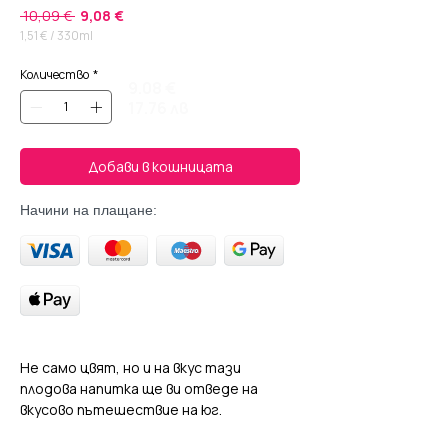
Редовна
Продажна
 10,09 € 
9,08 €
цена
цена
1,51 €
/
330ml
1,51 €
на
Количество
*
330
9.08 €
Милилитри
17.76 лв
Добави в кошницата
Начини на плащане:
Не само цвят, но и на вкус тази
плодова напитка ще ви отведе на
вкусово пътешествие на юг.
Благодарение на високото си плодово