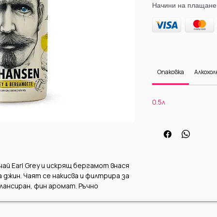
Начини на плащане
Опаковка
Алкохол
0.5л
ай Earl Grey и искрящ бергамот внася
а джин. Чаят се накисва и филтрира за
лансиран, фин аромат. Ръчно
 нашата фабрика в Хамбург.