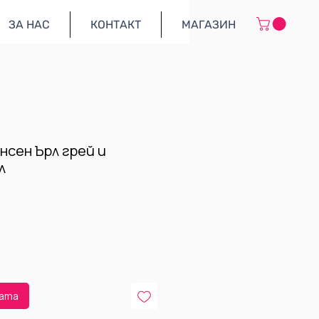
ЗА НАС
КОНТАКТ
МАГАЗИН
нсен Ърл грей и
л
70 €
00 лв
цата