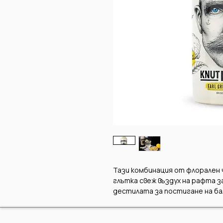
Тази комбинация от флорален ч
глътка свеж въздух на рафта з
дестилата за постигане на ба
изработени в малки партиди в