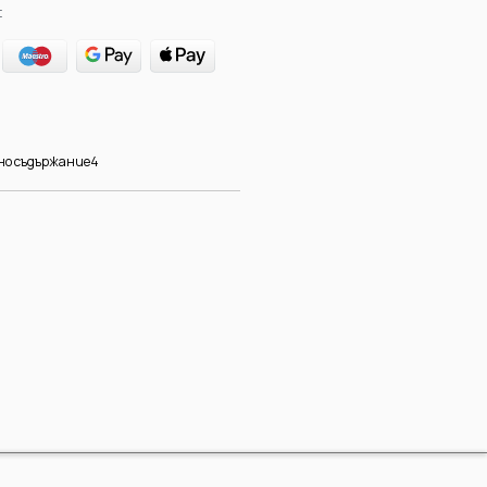
:
но съдържание4