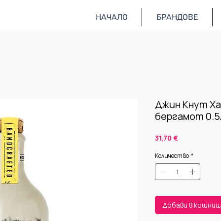
НАЧАЛО
БРАНДОВЕ
Джин Кнут Ха
бергамот 0.5
Цена
31,70 €
31.
Количество
*
62.
Добави в кошни