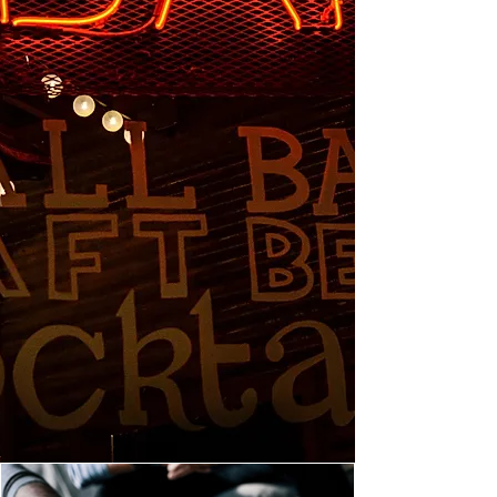
успешни проекти и именно изградения
професионален подход в работата е
нашия двигател за бърз растеж. Ето защо
през 2023г. разширихме дистрибуцията
си на национално ниво в резултат
партньорството ни с регионално
разпределена мрежа логистични
партньори.
Утвърдените и развиващи се иновативни
практики определят
Cherry-Picking Co
.
като лоялен целеустремен партньор,
мотивиран от бързо променящата се
пазарна среда в страната. А ежедневно
растящата ни дистрибуционна мрежа и
доверието на нашите партньори
валидира избраната от нас стратегия и
ни тласка да продължим развитието
си.
Сред партньорите ни днес се
отличават международно признати
брандове като:
Three Sixty Vodka
, KYRÖ,
Mr. Black, Knut Hansen Gin, Fritz-Kola,
Barracuda, Soda Libre, Topanito 100% agave
,
Aluna Rum
и други
.