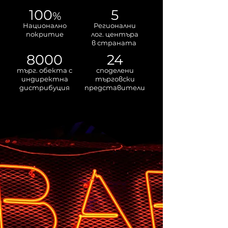
100
5
%
Национално
Регионални
покритие
лог. центъра
в страната
8000
24
търг. обекта с
споделени
ин
директна
търго
вски
дистрибуция
представители
ЗА НАС
Историята на компанията ни започва
през 2022г. в стремеж за постигане на нов,
различен, модерен и бърз процес за
разпространение и налагане на
иновативни премиум алкохолни и
безалкохолни брандове в търговската
мрежа.
Доказаният търговски опит и
умения на екипа ни, натрупани през
последните 15 години са причина за редица