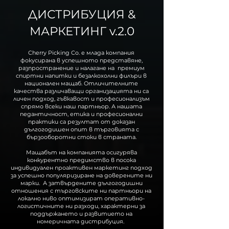
ДИСТРИБУЦИЯ &
МАРКЕТИНГ v.2.0
Cherry Picking Co. е млада компания
фокусирана в успешното представяне,
разпространение и налагане на премиум
спиртни напитки и безалкохолни филъри в
национален мащаб. Отличителните
качества различаващи организацията ни са
личен подход, гъвкавост и професионализъм
спрямо всеки наш партньор. А нашата
педантичност, етика и професионални
практики са резултат от доказан
дългогодишен опит в търговията с
бързооборотни стоки в страната.
Мащабът на компанията осигурява
конкурентно предимствo в посока
индивидуален проактивен маркетинг подход
за успешно популяризиране на доверените ни
марки. А затвърдените дългогодишни
отношения с търговските ни партньори на
локално ниво оптимизират оперативно-
логистичните ни разходи, характерни за
поддържането и развитието на
номеричната дистрибуция.